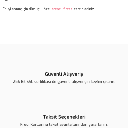
En iyi sonuç için düz uçlu özel
stencil fırçası
tercih ediniz.
Bu ürünün fiyat bilgisi, resim, ürün açıklamalarında ve diğer
konularda yetersiz gördüğünüz noktaları öneri formunu kullanarak
Bu ürüne ilk yorumu siz yapın!
tarafımıza iletebilirsiniz.
Görüş ve önerileriniz için teşekkür ederiz.
Yorum Yaz
Ürün resmi kalitesiz, bozuk veya görüntülenemiyor.
Ürün açıklamasında eksik bilgiler bulunuyor.
Güvenli Alışveriş
Ürün bilgilerinde hatalar bulunuyor.
256 Bit SSL sertifikası ile güvenli alışverişin keyfini çıkarın.
Ürün fiyatı daha uygun olabilir.
Bu ürüne benzer farklı alternatifler olmalı.
Taksit Seçenekleri
Kredi Kartlarına taksit avantajlarından yararlanın.