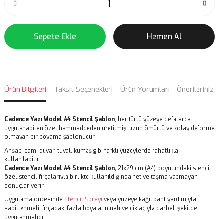
Sepete Ekle
Hemen Al
Ürün Bilgileri
Taksit Seçenekleri
Ürün Yorumları
Önerileriniz
Cadence Yazı Model A4 Stencil Şablon
, her türlü yüzeye defalarca
uygulanabilen özel hammaddeden üretilmiş, uzun ömürlü ve kolay deforme
olmayan bir boyama şablonudur.
Ahşap, cam, duvar, tuval, kumaş gibi farklı yüzeylerde rahatlıkla
kullanılabilir.
Cadence Yazı Model A4 Stencil Şablon,
21x29 cm (A4) boyutundaki stencil,
özel stencil fırçalarıyla birlikte kullanıldığında net ve taşma yapmayan
sonuçlar verir.
Uygulama öncesinde
Stencil Spreyi
veya yüzeye kağıt bant yardımıyla
sabitlenmeli, fırçadaki fazla boya alınmalı ve dik açıyla darbeli şekilde
uygulanmalıdır.