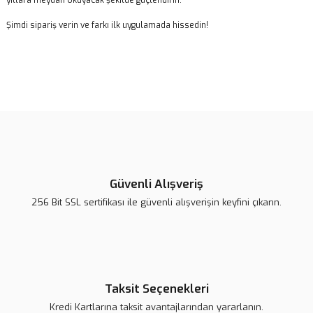
yıllara meydan okuyacak şekilde güçlendirin.
Şimdi sipariş verin ve farkı ilk uygulamada hissedin!
Bu ürünün fiyat bilgisi, resim, ürün açıklamalarında ve diğer
konularda yetersiz gördüğünüz noktaları öneri formunu kullanarak
Bu ürüne ilk yorumu siz yapın!
tarafımıza iletebilirsiniz.
Görüş ve önerileriniz için teşekkür ederiz.
Yorum Yaz
Ürün resmi kalitesiz, bozuk veya görüntülenemiyor.
Ürün açıklamasında eksik bilgiler bulunuyor.
Güvenli Alışveriş
Ürün bilgilerinde hatalar bulunuyor.
256 Bit SSL sertifikası ile güvenli alışverişin keyfini çıkarın.
Ürün fiyatı daha uygun olabilir.
Bu ürüne benzer farklı alternatifler olmalı.
Taksit Seçenekleri
Kredi Kartlarına taksit avantajlarından yararlanın.