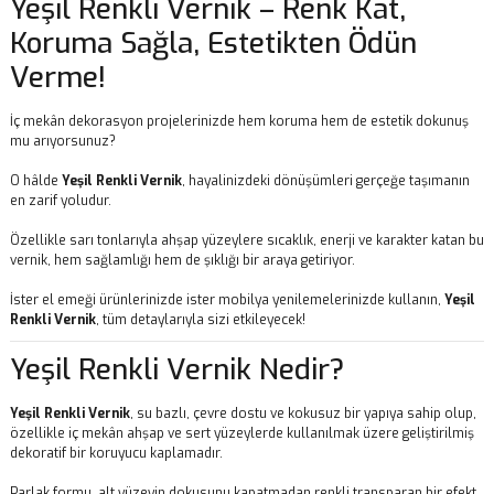
Yeşil Renkli Vernik – Renk Kat,
Koruma Sağla, Estetikten Ödün
Verme!
İç mekân dekorasyon projelerinizde hem koruma hem de estetik dokunuş
mu arıyorsunuz?
O hâlde
Yeşil Renkli Vernik
, hayalinizdeki dönüşümleri gerçeğe taşımanın
en zarif yoludur.
Özellikle sarı tonlarıyla ahşap yüzeylere sıcaklık, enerji ve karakter katan bu
vernik, hem sağlamlığı hem de şıklığı bir araya getiriyor.
İster el emeği ürünlerinizde ister mobilya yenilemelerinizde kullanın,
Yeşil
Renkli Vernik
, tüm detaylarıyla sizi etkileyecek!
Yeşil Renkli Vernik Nedir?
Yeşil Renkli Vernik
, su bazlı, çevre dostu ve kokusuz bir yapıya sahip olup,
özellikle iç mekân ahşap ve sert yüzeylerde kullanılmak üzere geliştirilmiş
dekoratif bir koruyucu kaplamadır.
Parlak formu, alt yüzeyin dokusunu kapatmadan renkli transparan bir efekt