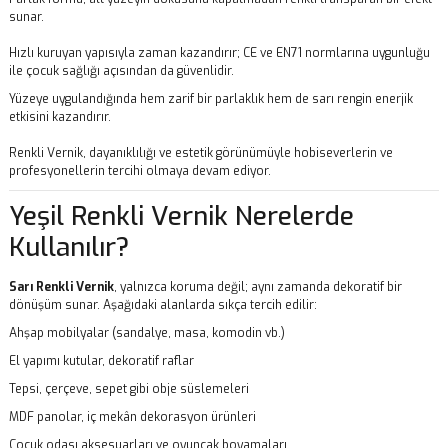
sunar.
Hızlı kuruyan yapısıyla zaman kazandırır; CE ve EN71 normlarına uygunluğu
ile çocuk sağlığı açısından da güvenlidir.
Yüzeye uygulandığında hem zarif bir parlaklık hem de sarı rengin enerjik
etkisini kazandırır.
Renkli Vernik, dayanıklılığı ve estetik görünümüyle hobiseverlerin ve
profesyonellerin tercihi olmaya devam ediyor.
Yeşil Renkli Vernik Nerelerde
Kullanılır?
Sarı Renkli Vernik
, yalnızca koruma değil; aynı zamanda dekoratif bir
dönüşüm sunar. Aşağıdaki alanlarda sıkça tercih edilir:
Ahşap mobilyalar (sandalye, masa, komodin vb.)
El yapımı kutular, dekoratif raflar
Tepsi, çerçeve, sepet gibi obje süslemeleri
MDF panolar, iç mekân dekorasyon ürünleri
Çocuk odası aksesuarları ve oyuncak boyamaları