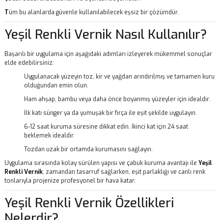
T
üm bu alanlarda güvenle kullanılabilecek eşsiz bir çözümdür.
Yeşil Renkli Vernik Nasıl Kullanılır?
Başarılı bir uygulama için aşağıdaki adımları izleyerek mükemmel sonuçlar
elde edebilirsiniz:
Uygulanacak yüzeyin toz, kir ve yağdan arındırılmış ve tamamen kuru
olduğundan emin olun.
Ham ahşap, bambu veya daha önce boyanmış yüzeyler için idealdir.
İlk katı sünger ya da yumuşak bir fırça ile eşit şekilde uygulayın.
6-12 saat kuruma süresine dikkat edin. İkinci kat için 24 saat
beklemek idealdir.
Tozdan uzak bir ortamda kurumasını sağlayın.
Uygulama sırasında kolay sürülen yapısı ve çabuk kuruma avantajı ile
Yeşil
Renkli Vernik
, zamandan tasarruf sağlarken, eşit parlaklığı ve canlı renk
tonlarıyla projenize profesyonel bir hava katar.
Yeşil Renkli Vernik Özellikleri
Nelerdir?