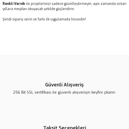
Renkli Vernik
ile projelerinizi sadece güzelleştirmeyin; aynı zamanda onları
yıllara meydan okuyacak şekilde güçlendirin.
Şimdi sipariş verin ve farkı ilk uygulamada hissedin!
Bu ürünün fiyat bilgisi, resim, ürün açıklamalarında ve diğer
konularda yetersiz gördüğünüz noktaları öneri formunu kullanarak
Bu ürüne ilk yorumu siz yapın!
tarafımıza iletebilirsiniz.
Görüş ve önerileriniz için teşekkür ederiz.
Yorum Yaz
Ürün resmi kalitesiz, bozuk veya görüntülenemiyor.
Ürün açıklamasında eksik bilgiler bulunuyor.
Güvenli Alışveriş
Ürün bilgilerinde hatalar bulunuyor.
256 Bit SSL sertifikası ile güvenli alışverişin keyfini çıkarın.
Ürün fiyatı daha uygun olabilir.
Bu ürüne benzer farklı alternatifler olmalı.
Taksit Seçenekleri