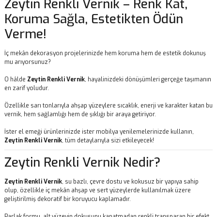
Zeytin Renkli Vernik – Renk Kat,
Koruma Sağla, Estetikten Ödün
Verme!
İç mekân dekorasyon projelerinizde hem koruma hem de estetik dokunuş
mu arıyorsunuz?
O hâlde
Zeytin Renkli Vernik
, hayalinizdeki dönüşümleri gerçeğe taşımanın
en zarif yoludur.
Özellikle sarı tonlarıyla ahşap yüzeylere sıcaklık, enerji ve karakter katan bu
vernik, hem sağlamlığı hem de şıklığı bir araya getiriyor.
İster el emeği ürünlerinizde ister mobilya yenilemelerinizde kullanın,
Zeytin
Renkli Vernik
, tüm detaylarıyla sizi etkileyecek!
Zeytin Renkli Vernik Nedir?
Zeytin Renkli Vernik
, su bazlı, çevre dostu ve kokusuz bir yapıya sahip
olup, özellikle iç mekân ahşap ve sert yüzeylerde kullanılmak üzere
geliştirilmiş dekoratif bir koruyucu kaplamadır.
Parlak formu, alt yüzeyin dokusunu kapatmadan renkli transparan bir efekt