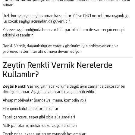
sunar.
Hızlı kuruyan yapısıyla zaman kazandırır; CE ve EN71 normlarına uygunluğu
ile çocuk sağlığı açısından da güvenlidir.
Yüzeye uygulandığında hem zarif bir parlaklık hem de sarı rengin enerjik
etkisini kazandırır.
Renkli Vernik, dayanıklılığı ve estetik görünümüyle hobiseverlerin ve
profesyonellerin tercihi olmaya devam ediyor.
Zeytin Renkli Vernik Nerelerde
Kullanılır?
Zeytin Renkli Vernik
, yalnızca koruma değil; aynı zamanda dekoratif bir
dönüşüm sunar. Aşağıdaki alanlarda sıkça tercih edilir:
Ahşap mobilyalar (sandalye, masa, komodin vb.)
El yapımı kutular, dekoratif raflar
Tepsi, çerçeve, sepet gibi obje süslemeleri
MDF panolar, iç mekân dekorasyon ürünleri
Çocuk odası aksesuarları ve oyuncak boyamaları